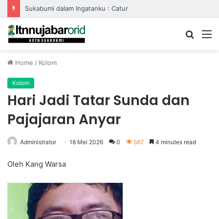
Sukabumi dalam Ingatanku : Catur
Searc
M
for
Home
/
Kolom
Kolom
Hari Jadi Tatar Sunda dan
Pajajaran Anyar
Administrator
18 Mei 2026
0
567
4 minutes read
Oleh Kang Warsa