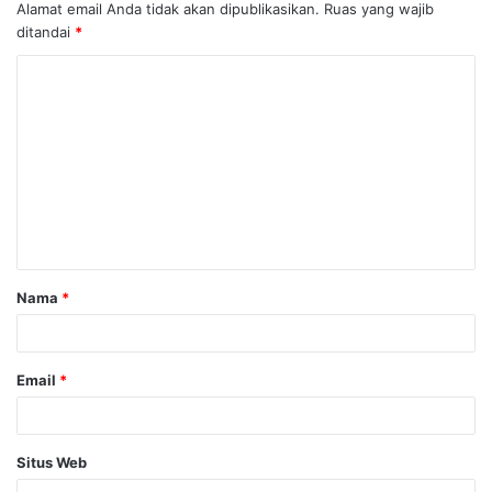
Alamat email Anda tidak akan dipublikasikan.
Ruas yang wajib
ditandai
*
K
o
m
e
n
t
a
Nama
*
r
*
Email
*
Situs Web