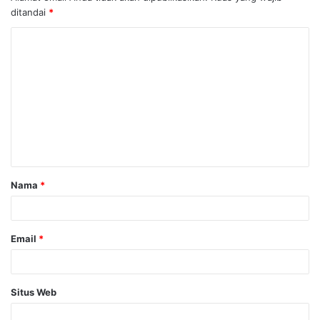
ditandai
*
K
o
m
e
n
t
a
Nama
*
r
*
Email
*
Situs Web