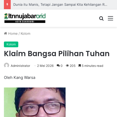
Dunia itu Manis, Tetapi Jangan Sampai Kita Kehilangan Rasa
Searc
M
for
Home
/
Kolom
Kolom
Klaim Bangsa Pilihan Tuhan
Administrator
2 Mei 2026
0
205
5 minutes read
Oleh Kang Warsa