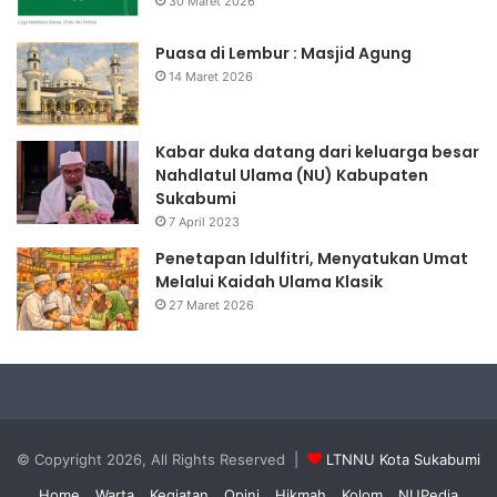
30 Maret 2026
Puasa di Lembur : Masjid Agung
14 Maret 2026
Kabar duka datang dari keluarga besar
Nahdlatul Ulama (NU) Kabupaten
Sukabumi
7 April 2023
Penetapan Idulfitri, Menyatukan Umat
Melalui Kaidah Ulama Klasik
27 Maret 2026
© Copyright 2026, All Rights Reserved |
LTNNU Kota Sukabumi
Home
Warta
Kegiatan
Opini
Hikmah
Kolom
NUPedia