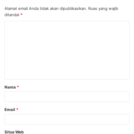
Alamat email Anda tidak akan dipublikasikan.
Ruas yang wajib
ditandai
*
K
o
m
e
n
t
a
Nama
*
r
*
Email
*
Situs Web