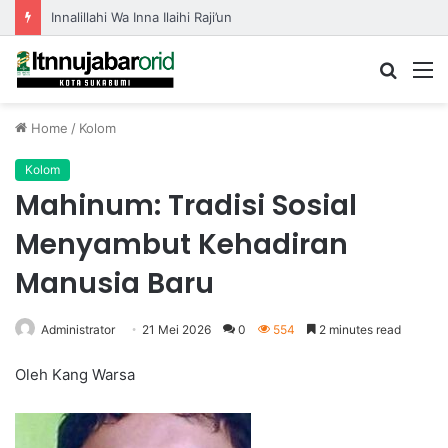
Innalillahi Wa Inna Ilaihi Raji’un
Searc
M
for
Home
/
Kolom
Kolom
Mahinum: Tradisi Sosial
Menyambut Kehadiran
Manusia Baru
Administrator
21 Mei 2026
0
554
2 minutes read
Oleh Kang Warsa