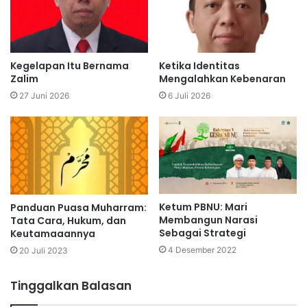
e
Kegelapan Itu Bernama
Ketika Identitas
Zalim
Mengalahkan Kebenaran
27 Juni 2026
6 Juli 2026
Ketum PBNU: Mari
Panduan Puasa Muharram:
Membangun Narasi
Tata Cara, Hukum, dan
Sebagai Strategi
Keutamaaannya
4 Desember 2022
20 Juli 2023
Tinggalkan Balasan