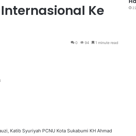
Ha
Internasional Ke
22
0
94
1 minute read
3
auzi, Katib Syuriyah PCNU Kota Sukabumi KH Ahmad