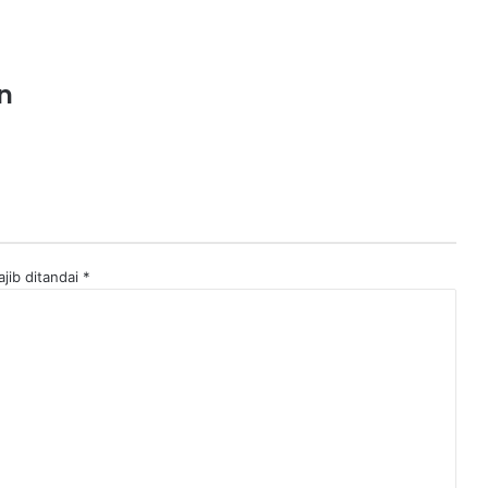
un
jib ditandai
*