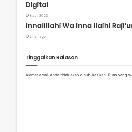
Digital
8 Juli 2023
Innalillahi Wa Inna Ilaihi Raji’
2 hari ago
Tinggalkan Balasan
Alamat email Anda tidak akan dipublikasikan.
Ruas yang wa
K
o
m
e
n
t
a
r
*