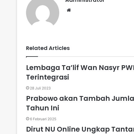
d
r
r
t
a
v
W
I
e
k
i
e
n
s
t
a
t
e
E
b
m
s
a
i
i
t
Related Articles
l
e
Lembaga Ta’lif Wan Nasyr PW
Terintegrasi
28 Juli 2023
Prabowo akan Tambah Jumlah
Tahun Ini
6 Februari 2025
Dirut NU Online Ungkap Tant