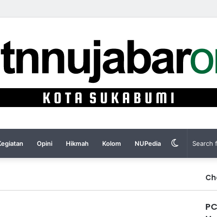
Switch
Kegiatan
Opini
Hikmah
Kolom
NUPedia
skin
Ch
PC