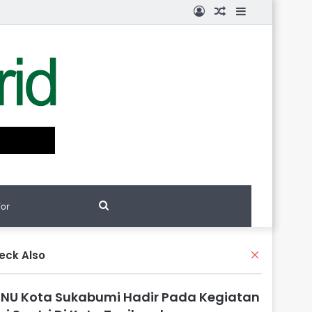
Log
Random
Sidebar
In
Article
Search
for
eck Also
C
l
o
NU Kota Sukabumi Hadir Pada Kegiatan
s
e