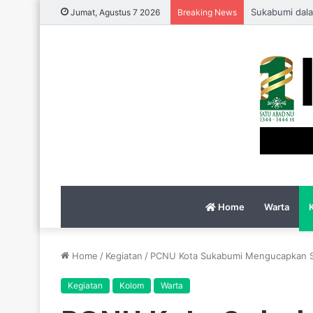
Sukabumi dala
Jumat, Agustus 7 2026
Breaking News
Home
Warta
Home
/
Kegiatan
/
PCNU Kota Sukabumi Mengucapkan Sel
Kegiatan
Kolom
Warta