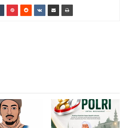
Tumblr
Pinterest
Reddit
VKontakte
Share via Email
Print