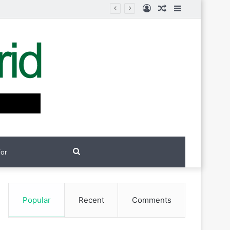
Log
Random
Sidebar
In
Article
Search
for
Popular
Recent
Comments