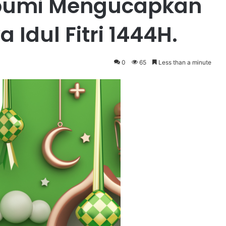
bumi Mengucapkan
 Idul Fitri 1444H.
0
65
Less than a minute