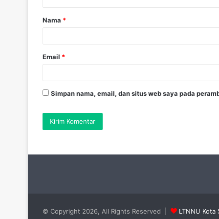
a
Nama
*
r
*
Email
*
Simpan nama, email, dan situs web saya pada peramb
© Copyright 2026, All Rights Reserved |
LTNNU Kota 