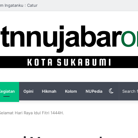
m Ingatanku : Catur
Switch
Kegiatan
Opini
Hikmah
Kolom
NUPedia
skin
amat Hari Raya Idul Fitri 1444H.