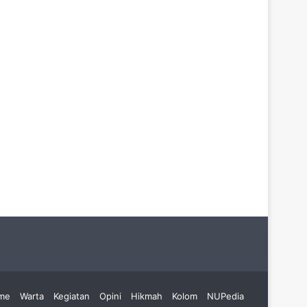
me
Warta
Kegiatan
Opini
Hikmah
Kolom
NUPedia