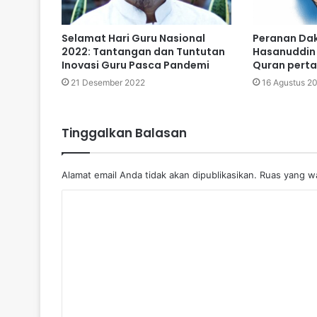
Selamat Hari Guru Nasional
Peranan Da
2022: Tantangan dan Tuntutan
Hasanuddin 
Inovasi Guru Pasca Pandemi
Quran perta
21 Desember 2022
16 Agustus 2
Tinggalkan Balasan
Alamat email Anda tidak akan dipublikasikan.
Ruas yang wa
K
o
m
e
n
t